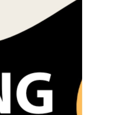
Hội Đồng Thẩm Mỹ Liên Tiểu Bang - có trên
30 bang có thẩm quyền cấp bằng theo tiêu
chuẩn...