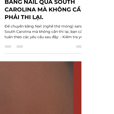
VTRAN Team
Mar 8, 2023
1 min read
BẰNG CÁCH NÀO CHUYỂN
BẰNG NAIL QUA SOUTH
CAROLINA MÀ KHÔNG CẦN
PHẢI THI LẠI.
Để chuyển bằng Nail (nghề thợ móng) sang
South Carolina mà không cần thi lại, bạn cần
tuân theo các yêu cầu sau đây: - Kiểm tra yêu
cầu...