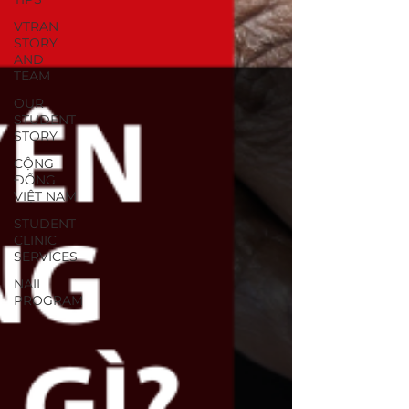
VTRAN
STORY
AND
TEAM
OUR
STUDENT
STORY
CỘNG
ĐỒNG
VIỆT NAM
STUDENT
CLINIC
SERVICES
NAIL
PROGRAM