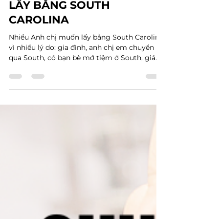
VTRAN Team
Apr 18, 2023
1 min read
LẤY BẰNG SOUTH
CAROLINA
Nhiều Anh chị muốn lấy bằng South Carolina
vì nhiều lý do: gia đình, anh chị em chuyển
qua South, có bạn bè mở tiệm ở South, giá
nail ở...