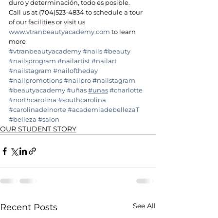
duro y determinación, todo es posible.
Call us at (704)523-4834 to schedule a tour 
of our facilities or visit us  
www.vtranbeautyacademy.com
 to learn 
more 
#vtranbeautyacademy
#nails
#beauty
#nailsprogram
#nailartist
#nailart
#nailstagram
#nailoftheday
#nailpromotions
#nailpro
#nailstagram
#beautyacademy
#uñas
#unas
#charlotte
#northcarolina
#southcarolina
#carolinadelnorte
#academiadebellezaT
#belleza
#salon
OUR STUDENT STORY
See All
Recent Posts