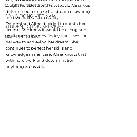
OUR STUDENT STORY
taught her. Despite this setback, Alina was 
determined to make her dream of owning 
CỘNG ĐỒNG VIỆT NAM
her own nail salon a reality.
Determined Alina decided to obtain her 
STUDENT CLINIC SERVICES
license. She knew it would be a long and 
challenging journey. Today, she is well on 
NAIL PROGRAM
her way to achieving her dream. She 
continues to perfect her skills and 
knowledge in nail care. Alina knows that 
with hard work and determination, 
anything is possible.