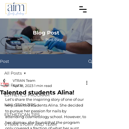
Blog Post
Home
>
Post Page
Post
All Posts
VTRAN Team
All Posts
Apr 18, 2023
1 min read
Talented students Alina!
ESTHETICS PROGRAM
Let's share the inspiring story of one of our 
NAIL TECH TIPS
very talented students Alina. She decided 
to pursue her passion for nails by 
ESTHETICAN TIPS
attending cosmetology school. However, to 
her dismay, she found that the program 
VTRAN STORY AND TEAM
only covered a fraction of what her aunt 